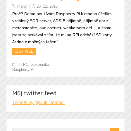
marty
28. 12. 2016
Proč? Doma používám Raspberry Pi k mnoha účelům –
vzdálený SDR server, ADS-B přijímač, přijímač dat z
meteostanice, audioserver, webkamera atd. – a často
jsem se setkával s tím, že mi na RPi odchází SD karty.
Jedno z možných řešení…
ČÍST VÍCE
,
IT, PC, elektronika
Raspberry Pi
Můj twitter feed
Tweets by @KutilDomaci