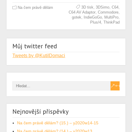
,
,
,
3D tisk
3DSimo
C64
Na čem právě dělám
,
,
C64 AV Adaptor
Commodore
,
,
,
gotek
IndieGoGo
MultiPro
,
Plus/4
ThinkPad
Můj twitter feed
Tweets by @KutilDomaci
Nejnovější příspěvky
Na čem právě dělám? (15.) – y2020w14-15
Na čem právě dělám? (14.) – y2020w13