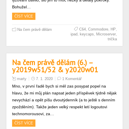
lyžování bavilo, šlo jim to moc hezky a dělaly pokroky.
Bohužel…
ČÍST VÍCE
,
,
,
C64
Commodore
HP
Na čem právě dělám
,
,
,
ipad
keycaps
Microserver
trička
Na čem právě dělám (6.) –
y2019w51/52 & y2020w01
marty
7. 1. 2020
1 Komentář
Mno, v první řadě bych si měl zas posypat popel na
hlavu, že mi můj plán napsat jeden příspěvek týdně nějak
nevychází a opět píšu dvoutýdenník (a to ještě s denním
zpožděním). Takže jeden velký respekt letí logoutovi
technomorousovi, za…
ČÍST VÍCE