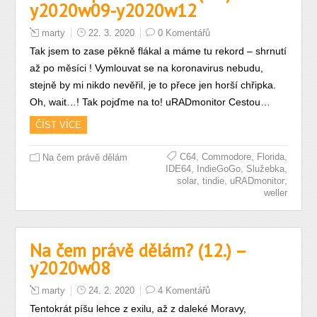
y2020w09-y2020w12
marty
22. 3. 2020
0 Komentářů
Tak jsem to zase pěkně flákal a máme tu rekord – shrnutí
až po měsíci ! Vymlouvat se na koronavirus nebudu,
stejně by mi nikdo nevěřil, je to přece jen horší chřipka.
Oh, wait…! Tak pojďme na to! uRADmonitor Cestou…
ČÍST VÍCE
,
,
,
C64
Commodore
Florida
Na čem právě dělám
,
,
,
IDE64
IndieGoGo
Služebka
,
,
,
solar
tindie
uRADmonitor
weller
Na čem právě dělám? (12.) –
y2020w08
marty
24. 2. 2020
4 Komentářů
Tentokrát píšu lehce z exilu, až z daleké Moravy,