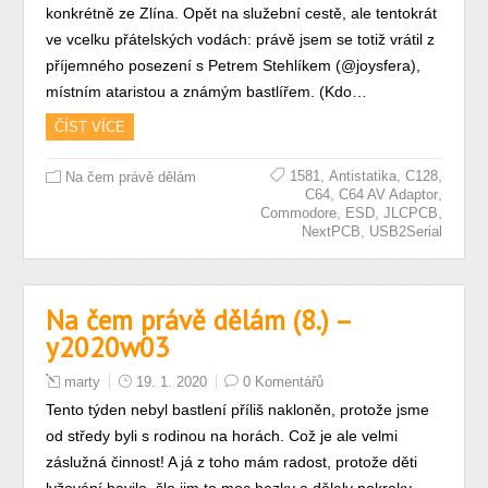
konkrétně ze Zlína. Opět na služební cestě, ale tentokrát
ve vcelku přátelských vodách: právě jsem se totiž vrátil z
příjemného posezení s Petrem Stehlíkem (@joysfera),
místním ataristou a známým bastlířem. (Kdo…
ČÍST VÍCE
,
,
,
1581
Antistatika
C128
Na čem právě dělám
,
,
C64
C64 AV Adaptor
,
,
,
Commodore
ESD
JLCPCB
,
NextPCB
USB2Serial
Na čem právě dělám (8.) –
y2020w03
marty
19. 1. 2020
0 Komentářů
Tento týden nebyl bastlení příliš nakloněn, protože jsme
od středy byli s rodinou na horách. Což je ale velmi
záslužná činnost! A já z toho mám radost, protože děti