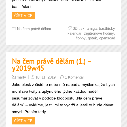
bastlířská i…
ČÍST VÍCE
,
,
3D tisk
amiga
bastlířský
Na čem právě dělám
,
,
kalendář
Digitronové hodiny
,
,
floppy
gotek
openscad
Na čem právě dělám (1.) –
y2019w45
marty
10. 11. 2019
1 Komentář
Jako blesk z čistého nebe mě napadla myšlenka, že bych
mohl své twíty z uplynulého týdne každou neděli
sesumarizovat v podobě blogpostu „Na čem právě
dělám“ – uvidíme, jestli mi to vydrží a jestli to bude dávat
smysl. Prosím tedy…
ČÍST VÍCE