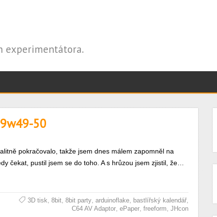
ch experimentátora.
019w49-50
kvalitně pokračovalo, takže jsem dnes málem zapomněl na
y čekat, pustil jsem se do toho. A s hrůzou jsem zjistil, že…
,
,
,
,
,
3D tisk
8bit
8bit party
arduinoflake
bastlířský kalendář
,
,
,
C64 AV Adaptor
ePaper
freeform
JHcon