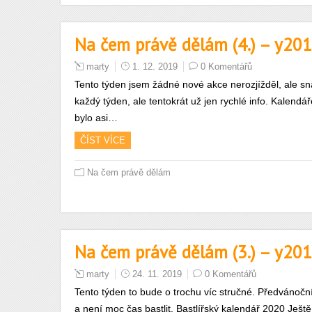
Na čem právě dělám (4.) – y2
marty
1. 12. 2019
0 Komentářů
Tento týden jsem žádné nové akce nerozjížděl, ale sna
každý týden, ale tentokrát už jen rychlé info. Kalendá
bylo asi…
ČÍST VÍCE
Na čem právě dělám
Na čem právě dělám (3.) – y2
marty
24. 11. 2019
0 Komentářů
Tento týden to bude o trochu víc stručné. Předvánoční 
a není moc čas bastlit. Bastlířský kalendář 2020 Ještě