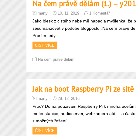
Na čem právě dělám (1.) – y2
marty
10. 11. 2019
1 Komentář
Jako blesk z čistého nebe mě napadla myšlenka, že b
sesumarizovat v podobě blogpostu „Na čem právě dělám“
Prosím tedy…
ČÍST VÍCE
Na čem právě dělám
Jak na boot Raspberry Pi ze sítě
marty
28. 12. 2016
Proč? Doma používám Raspberry Pi k mnoha účelům – 
meteostanice, audioserver, webkamera atd. – a často 
z možných řešení…
ČÍST VÍCE