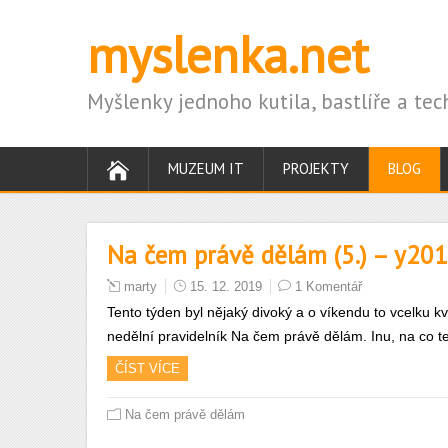
myslenka.net
Myšlenky jednoho kutila, bastlíře a te
MUZEUM IT
PROJEKTY
BLOG
Na čem právě dělám (5.) – y2
marty
15. 12. 2019
1 Komentář
Tento týden byl nějaký divoký a o víkendu to vcelku 
nedělní pravidelník Na čem právě dělám. Inu, na co ted
ČÍST VÍCE
Na čem právě dělám