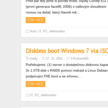
Před pár lety jsme si pořídili místo Toyoty Corolly E
(první generace facelift, 2006) s naftovým dvoulitre
rovnou na detail, který hlavně mě…
ČÍST VÍCE
,
Auto
IT, PC, elektronika
Diskless boot Windows 7 via iSC
marty
27. 11. 2011
3 Komentářů
Potřebujeme: (1) server s dostatečnou diskovou kap
3x 1.5TB disk v RAID5 pomocí mdraid a Linux Debian
podporující PXE boot a se síťovou…
ČÍST VÍCE
IT, PC, elektronika