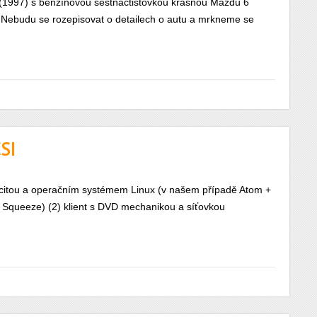
11 (1997) s benzínovou šestnáctistovkou krásnou Mazdu 6
m. Nebudu se rozepisovat o detailech o autu a mrkneme se
SI
acitou a operačním systémem Linux (v našem případě Atom +
 Squeeze) (2) klient s DVD mechanikou a síťovkou