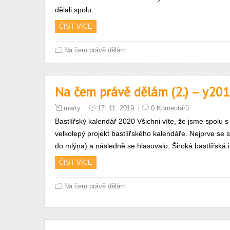
dělali spolu…
ČÍST VÍCE
Na čem právě dělám
Na čem právě dělám (2.) – y2
marty
17. 11. 2019
0 Komentářů
Bastlířský kalendář 2020 Všichni víte, že jsme spolu 
velkolepý projekt bastlířského kalendáře. Nejprve se
do mlýna) a následně se hlasovalo. Široká bastlířská
ČÍST VÍCE
Na čem právě dělám