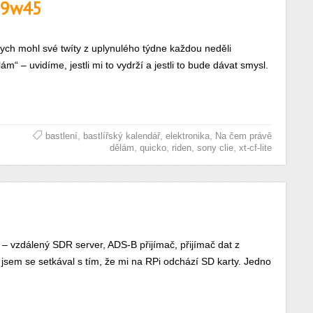
019w45
ych mohl své twíty z uplynulého týdne každou neděli
 – uvidíme, jestli mi to vydrží a jestli to bude dávat smysl.
,
,
,
bastlení
bastlířský kalendář
elektronika
Na čem právě
,
,
,
,
dělám
quicko
riden
sony clie
xt-cf-lite
vzdálený SDR server, ADS-B přijímač, přijímač dat z
jsem se setkával s tím, že mi na RPi odchází SD karty. Jedno