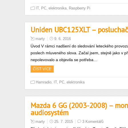
,
IT, PC, elektronika
Raspberry Pi
Uniden UBC125XLT – posluchač 
marty
9. 6. 2016
Úvod V rámci nadšení do sledování leteckého provoz
poslech mluveného slova. Začal jsem, stejně jako v
nepolevovalo a objevila se potřeba…
ČÍST VÍCE
,
Hamradio
IT, PC, elektronika
Mazda 6 GG (2003-2008) – mon
audiosystém
marty
25. 7. 2015
3 Komentářů