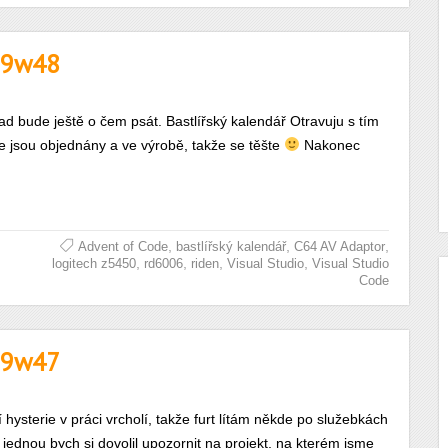
019w48
d bude ještě o čem psát. Bastlířský kalendář Otravuju s tím
ře jsou objednány a ve výrobě, takže se těšte
Nakonec
,
,
,
Advent of Code
bastlířský kalendář
C64 AV Adaptor
,
,
,
,
logitech z5450
rd6006
riden
Visual Studio
Visual Studio
Code
019w47
hysterie v práci vrcholí, takže furt lítám někde po služebkách
 jednou bych si dovolil upozornit na projekt, na kterém jsme