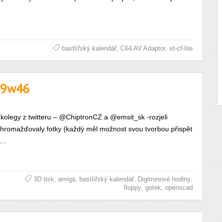
,
,
bastlířský kalendář
C64 AV Adaptor
xt-cf-lite
019w46
s kolegy z twitteru – @ChiptronCZ a @emsit_sk -rozjeli
 shromažďovaly fotky (každý měl možnost svou tvorbou přispět
 i…
,
,
,
,
3D tisk
amiga
bastlířský kalendář
Digitronové hodiny
,
,
floppy
gotek
openscad